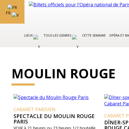
FR
LIEUX
TOUS LES GENRES
CETTE SEMAINE
OPÉRA ET BA
MOULIN ROUGE
CABARET PARISIEN
SPECTACLE DU MOULIN ROUGE
CABARET P
PARIS
DÎNER-S
ROUGE C
VOIR à 21 heures ou 23 heures 1/2 bouteille