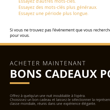
Essayez d’autres mots-clés.
Essayez des mots-clés plus généraux.
Essayez une période plus longue.
Si vous ne trouvez pas l’événement que vous recherch
pour vous.
ACHETER MAINTENANT
BONS CADEAUX P
Offrez à quelqu’un une nuit inoubliable à l’opéra.
Choisissez un bon cadeau et laissez-le sélectionner la représe
classe mondiale, réunis dans une expérience élégante.