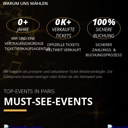
WARUM UNS WÄHLEN
0
+
0
K+
100
%
JAHRE
VERKAUFTE
SICHERE
TICKETS
BUCHUNG
WIR SIND EINE
VERTRAUENSWÜRDIGE
OFFIZIELLE TICKETS
SICHERER
TICKETVERKAUFSAGENTUR
WELTWEIT VERKAUFT
ZAHLUNGS- &
BUCHUNGSPROZESS
Wir handeln als primärer und sekundärer Ticket-Wiederverkäufer. Die
Ticketpreise können niedriger oder höher als der Nennwert sein.
TOP-EVENTS IN PARIS
MUST-SEE-EVENTS