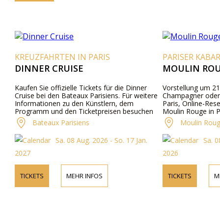
KREUZFAHRTEN IN PARIS
PARISER KABA
DINNER CRUISE
MOULIN ROU
Kaufen Sie offizielle Tickets für die Dinner
Vorstellung um 21
Cruise bei den Bateaux Parisiens. Für weitere
Champagner oder 
Informationen zu den Künstlern, dem
Paris, Online-Res
Programm und den Ticketpreisen besuchen
Moulin Rouge in P
Sie bitte unsere Website oder kontaktieren Sie
Bateaux Parisiens
Moulin Rou
uns telefonisch.
Sa. 08 Aug. 2026 - So. 17 Jan.
Sa. 0
2027
2026
TICKETS
MEHR INFOS
TICKETS
M