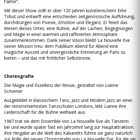
t’aime“.
Mit dieser Show zollt er über 120 Jahren künstlerischem Erbe
Tribut und entwirft eine entschieden zeitgenössische Aufführung,
durchdrungen von Poesie, Emotion und Eleganz. Er feiert das
Wesen dieses Ortes: eine Bühne, auf der Lachen, Begegnungen
und Magie in einer warmen und raffinierten Atmosphäre
zusammenkommen. Dank seiner Vision bleibt La Nouvelle Eve
seiner Mission treu: dem Publikum Abend für Abend eine
magische Auszeit und unvergessliche Erinnerung an Paris zu
bieten – und das mit fröhlicher Selbstironie.
Choreografie
Die Magie und Exzellenz der Revue, gestaltet von Lianne
Scrivener
Ausgebildet in klassischem Tanz, Jazz und Modern Jazz an einer
der renommiertesten Tanzschulen Londons, lebt Lianne ihre
Leidenschaft für die Bühne weltweit aus.
1987 trat sie dem Ensemble von La Nouvelle Eve als Tänzerin
bei und wurde später fast ein Jahrzehnt lang zur Hauptattraktion.
Ihre Hingabe an die Welt des Kabaretts führte sie ganz natürlich
zur Rolle der neuen Choreografin von La Nouvelle Eve, für die sie