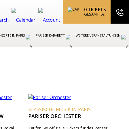
0
TICKETS
GESAMT:
0
€
ZERTE IN PARIS
PARISER KABARETT
WEITERE VERANSTALTUNGEN
KLASSISCHE MUSIK IN PARIS
UW
PARISER ORCHESTER
as Royal
Kaufen Sie offizielle Tickets für das Pariser