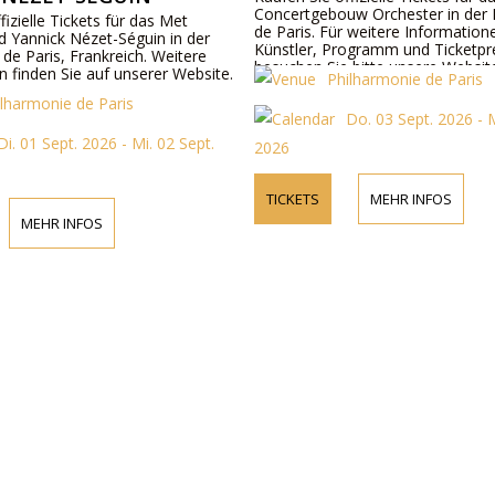
Concertgebouw Orchester in der 
fizielle Tickets für das Met
de Paris. Für weitere Information
d Yannick Nézet-Séguin in der
Künstler, Programm und Ticketpr
de Paris, Frankreich. Weitere
besuchen Sie bitte unsere Websit
n finden Sie auf unserer Website.
Philharmonie de Paris
kontaktieren Sie uns telefonisch.
ilharmonie de Paris
Do. 03 Sept. 2026 - 
Di. 01 Sept. 2026 - Mi. 02 Sept.
2026
TICKETS
MEHR INFOS
MEHR INFOS