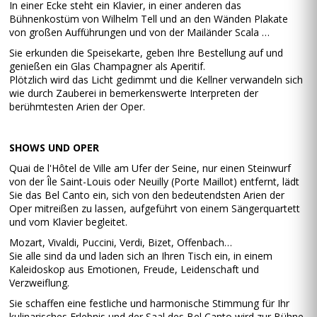
In einer Ecke steht ein Klavier, in einer anderen das
Bühnenkostüm von Wilhelm Tell und an den Wänden Plakate
von großen Aufführungen und von der Mailänder Scala …
Sie erkunden die Speisekarte, geben Ihre Bestellung auf und
genießen ein Glas Champagner als Aperitif.
Plötzlich wird das Licht gedimmt und die Kellner verwandeln sich
wie durch Zauberei in bemerkenswerte Interpreten der
berühmtesten Arien der Oper.
SHOWS UND OPER
Quai de l'Hôtel de Ville am Ufer der Seine, nur einen Steinwurf
von der Île Saint-Louis oder Neuilly (Porte Maillot) entfernt, lädt
Sie das Bel Canto ein, sich von den bedeutendsten Arien der
Oper mitreißen zu lassen, aufgeführt von einem Sängerquartett
und vom Klavier begleitet.
Mozart, Vivaldi, Puccini, Verdi, Bizet, Offenbach…
Sie alle sind da und laden sich an Ihren Tisch ein, in einem
Kaleidoskop aus Emotionen, Freude, Leidenschaft und
Verzweiflung.
Sie schaffen eine festliche und harmonische Stimmung für Ihr
kulinarisches Erlebnis und der Saal des Bel Canto wird zur Bühne