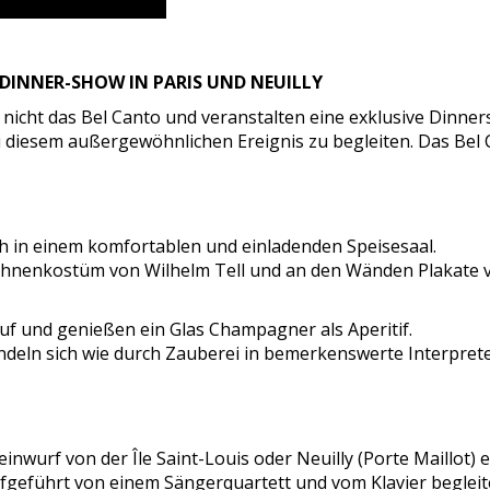
DINNER-SHOW IN PARIS UND NEUILLY
 nicht das Bel Canto und veranstalten eine exklusive Dinner
 diesem außergewöhnlichen Ereignis zu begleiten. Das Bel Ca
h in einem komfortablen und einladenden Speisesaal.
as Bühnenkostüm von Wilhelm Tell und an den Wänden Plakat
auf und genießen ein Glas Champagner als Aperitif.
wandeln sich wie durch Zauberei in bemerkenswerte Interpre
einwurf von der Île Saint-Louis oder Neuilly (Porte Maillot) e
fgeführt von einem Sängerquartett und vom Klavier begleit